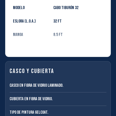
Modelo
Cabo Tiburón 32
Eslora (L.O.A.)
32 Ft
Manga
8.5 Ft
Capacidad
128 Galones
VER MÁS
▼
combustible
Motores
(2) x 200 HP Mercury Sea Pro
Casco y Cubierta
Casco en fibra de vidrio laminado.
Cubierta en fibra de vidrio.
Tipo de pintura Gelcoat.